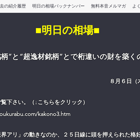
去の紹介履歴
明日の相場バックナンバー
無料本音メルマガ
よ
■明日の相場■
銘柄”と“超逸材銘柄”とで桁違いの財を築く
８月６日（
ご覧下さい。（↓こちらをクリック）
utoukurabu.com/kakono3.htm
限界アリ」の動きなのか、２５日線に頭を押えられた格