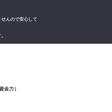
ませんので安心して
す。
（資金力）