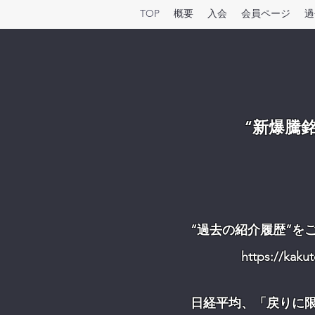
TOP
概要
入会
会員ページ
過
“新爆騰
“過去の紹介履歴”を
https://kak
日経平均、「戻りに