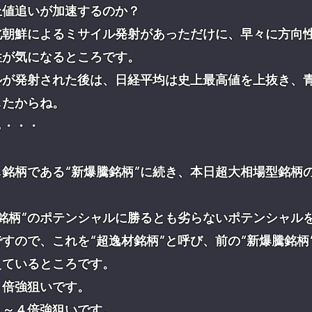
上値追いが加速するのか？
北朝鮮によるミサイル発射があっただけに、早々に方向
性が気になるところです。
ルが発射された後は、日経平均は史上最高値を上抜き、
したからね。
ら・・・
銘柄である“新爆騰銘柄”に続き、本日超大相場型銘柄
銘柄”のポテンシャルに勝るとも劣らないポテンシャル
すので、これを“超逸材銘柄”と呼び、前の“新爆騰銘柄
えているところです。
３倍強狙いです。
３～４倍強狙いです。