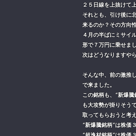
２５日線を上抜けて
それとも、引け後に
来るのか？その方向
４月の半ばにミサイ
形で７万円に乗せま
次はどうなりますや
そんな中、前の激推し
で来ました。
この銘柄も、“新爆騰
も大攻勢が掛りそうで
取ってもらおうと考
“新爆騰銘柄”は株価
“超逸材銘柄”は株価