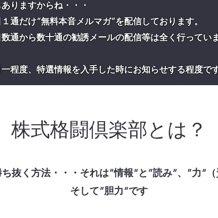
もありますからね・・・
１通だけ“無料本音メルマガ”を配信しております。
日数通から数十通の勧誘メールの配信等は全く行ってい
月一程度、特選情報を入手した時にお知らせする程度で
株式格闘倶楽部とは？
ち抜く方法・・・それは”情報“と”読み“、”力“
そして”胆力“です