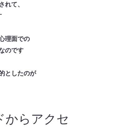
されて、
す
心理面での
なのです
的としたのが
ドからアクセ