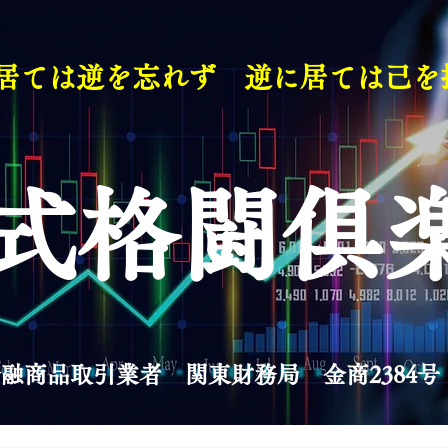
居ては逆を忘れず 逆に居ては己を
式格闘俱
融商品取引業者 関東財務局 金商2384号