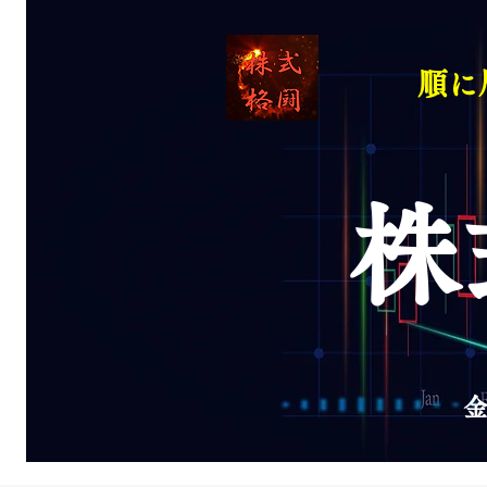
順に
株
金