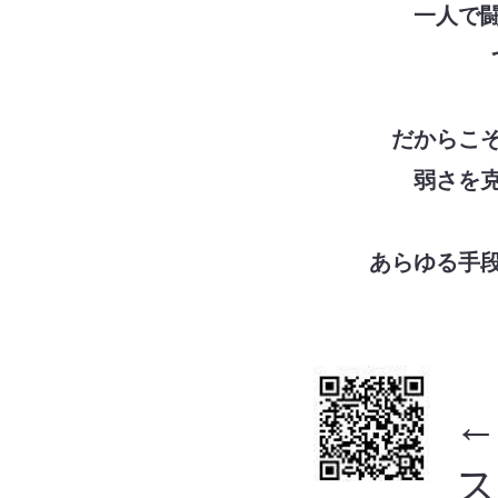
一人で
だからこ
弱さを
あらゆる手
←