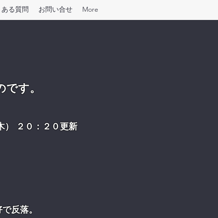
くある質問
お問い合せ
More
のです。
木） ２０：２０更新
好で反落。