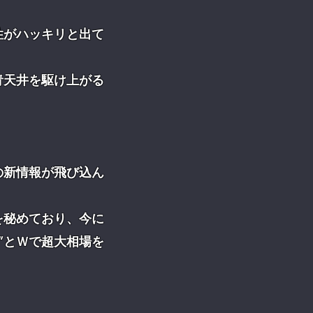
性がハッキリと出て
青天井を駆け上がる
の新情報が飛び込ん
を秘めており、今に
”とＷで超大相場を