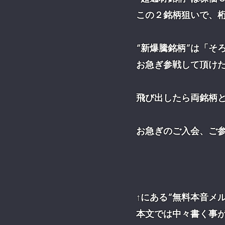
この２銘柄狙いで、
“新爆騰銘柄”は「そ
お急ぎ参戦して頂け
飛び出したら両銘柄
お急ぎのご入会、ご
↑にある“無料本音メ
本文では中々書く事