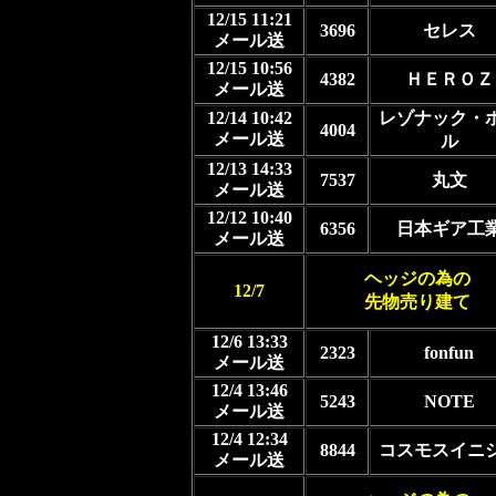
12/15 11:21
3696
セレス
メール送
12/15 10:56
4382
ＨＥＲＯＺ
メール送
12/14 10:42
レゾナック・
4004
メール送
ル
12/13 14:33
7537
丸文
メール送
12/12 10:40
6356
日本ギア工
メール送
ヘッジの為の
12/7
先物売り建て
12/6 13:33
2323
fonfun
メール送
12/4 13:46
5243
NOTE
メール送
12/4 12:34
8844
コスモスイニ
メール送