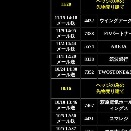
ヘッジの為の
11/20
先物売り建て
11/15 14:18
4432
ウイングアーク1
メール送
11/9 14:05
7388
FPパートナ
メール送
11/2 14:44
5574
ABEJA
メール送
11/1 12:20
8338
筑波銀行
メール送
10/24 14:30
7352
TWOSTONE&S
メール送
ヘッジの為の
10/16
先物売り建て
10/10 13:46
萩原電気ホー
7467
メール送
ィングス
10/5 12:50
4431
スマレジ
メール送
10/5 12:37