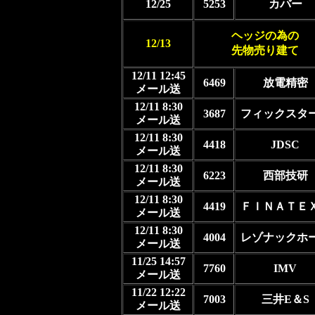
12/25
5253
カバー
ヘッジの為の
12/13
先物売り建て
12/11 12:45
6469
放電精密
メール送
12/11 8:30
3687
フィックスタ
メール送
12/11 8:30
4418
JDSC
メール送
12/11 8:30
6223
西部技研
メール送
12/11 8:30
4419
ＦＩＮＡＴＥ
メール送
12/11 8:30
4004
レゾナックホ
メール送
11/25 14:57
7760
IMV
メール送
11/22 12:22
7003
三井E＆S
メール送