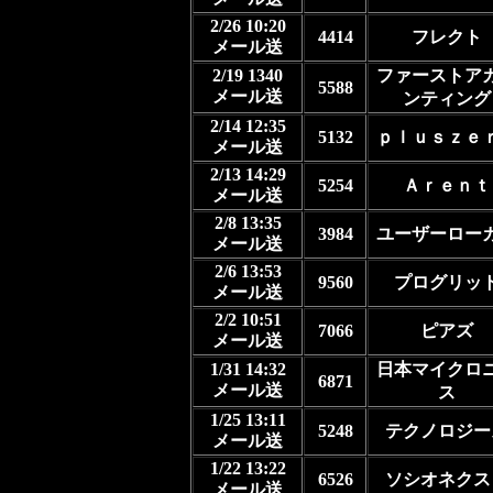
2/26 10:20
4414
フレクト
メール送
2/19 1340
ファーストア
5588
メール送
ンティング
2/14 12:35
5132
ｐｌｕｓｚｅ
メール送
2/13 14:29
5254
Ａｒｅｎｔ
メール送
2/8 13:35
3984
ユーザーロー
メール送
2/6 13:53
9560
プログリッ
メール送
2/2 10:51
7066
ピアズ
メール送
1/31 14:32
日本マイクロ
6871
メール送
ス
1/25 13:11
5248
テクノロジー
メール送
1/22 13:22
6526
ソシオネクス
メール送