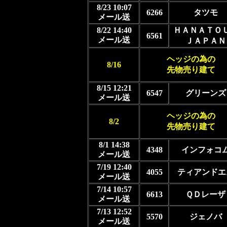
8/23 10:07
6266
タツモ
メール送
8/22 14:40
ＨＡＮＡＴＯ
6561
メール送
ＪＡＰＡＮ
ヘッジの為の
8/16
先物売り建て
8/15 12:21
6547
グリーンズ
メール送
ヘッジの為の
8/2
先物売り建て
8/1 14:38
4348
インフォコ
メール送
7/19 12:40
4055
ティアンドエ
メール送
7/14 10:57
6613
ＱＤレーザ
メール送
7/13 12:52
5570
ジェノバ
メール送