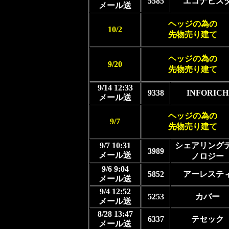
5585
エコナビス
メール送
ヘッジの為の
10/2
先物売り建て
ヘッジの為の
9/20
先物売り建て
9/14 12:33
9338
INFORICH
メール送
ヘッジの為の
9/7
先物売り建て
9/7 10:31
シェアリング
3989
メール送
ノロジー
9/6 9:04
5852
アーレステ
メール送
9/4 12:52
5253
カバー
メール送
8/28 13:47
6337
テセック
メール送