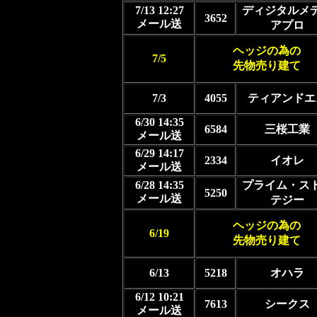
7/13 12:27
ディジタルメ
3652
メール送
アプロ
ヘッジの為の
7/5
先物売り建て
7/3
4055
ティアンドエ
6/30 14:35
6584
三桜工業
メール送
6/29 14:17
2334
イオレ
メール送
6/28 14:35
プライム・ス
5250
メール送
テジー
ヘッジの為の
6/19
先物売り建て
6/13
5218
オハラ
6/12 10:21
7613
シークス
メール送