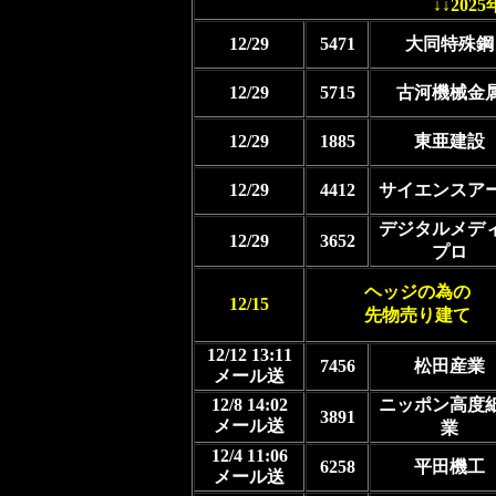
↓↓20
12/29
5471
大同特殊鋼
12/29
5715
古河機械金
12/29
1885
東亜建設
12/29
4412
サイエンスア
デジタルメデ
12/29
3652
プロ
ヘッジの為の
12/15
先物売り建て
12/12 13:11
7456
松田産業
メール送
12/8 14:02
ニッポン高度
3891
メール送
業
12/4 11:06
6258
平田機工
メール送