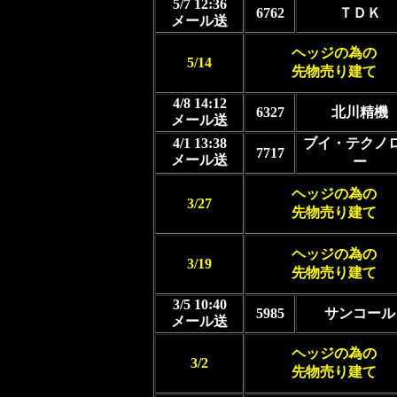
5/7 12:36
6762
ＴＤＫ
メール送
ヘッジの為の
5/14
先物売り建て
4/8 14:12
6327
北川精機
メール送
4/1 13:38
ブイ・テクノ
7717
メール送
ー
ヘッジの為の
3/27
先物売り建て
ヘッジの為の
3/19
先物売り建て
3/5 10:40
5985
サンコール
メール送
ヘッジの為の
3/2
先物売り建て