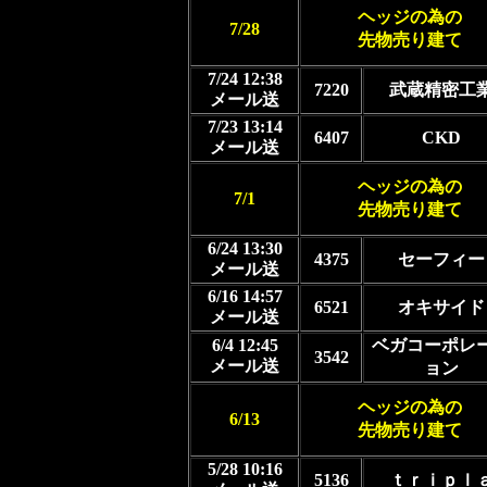
ヘッジの為の
7/28
先物売り建て
7/24 12:38
7220
武蔵精密工
メール送
7/23 13:14
6407
CKD
メール送
ヘッジの為の
7/1
先物売り建て
6/24 13:30
4375
セーフィー
メール送
6/16 14:57
6521
オキサイド
メール送
6/4 12:45
ベガコーポレ
3542
メール送
ョン
ヘッジの為の
6/13
先物売り建て
5/28 10:16
5136
ｔｒｉｐｌ