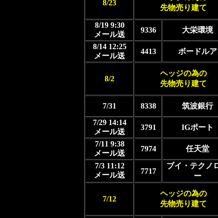
8/23
先物売り建て
8/19 9:30
9336
大栄環境
メール送
8/14 12:25
4413
ボードルア
メール送
ヘッジの為の
8/2
先物売り建て
7/31
8338
筑波銀行
7/29 14:14
3791
IGポート
メール送
7/11 9:38
7974
任天堂
メール送
7/3 11:12
ブイ・テクノ
7717
メール送
ー
ヘッジの為の
7/12
先物売り建て