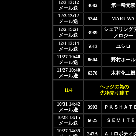
12/3 13:12
4082
第一稀元素
メール送
12/3 13:12
5344
MARUWA
メール送
12/2 15:21
シェアリング
3989
メール送
ノロジー
12/1 13:14
5013
ユシロ
メール送
11/27 10:40
8604
野村ホール
メール送
11/27 10:40
6378
木村化工機
メール送
ヘッジの為の
11/4
先物売り建て
10/31 14:42
3993
ＰＫＳＨＡＴ
メール送
10/28 13:15
6625
ＳＥＭＩＴＥ
メール送
10/27 14:35
247A
ＡＩロボティ