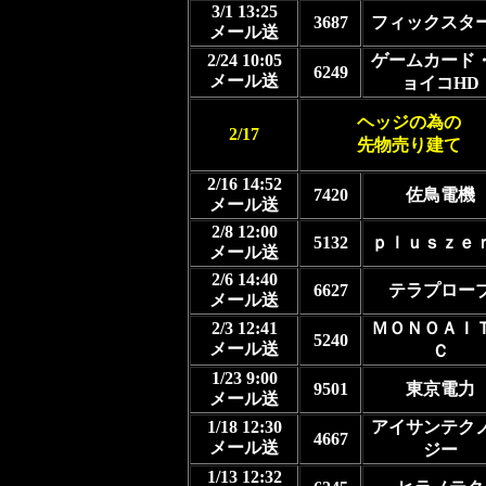
3/1 13:25
3687
フィックスタ
メール送
2/24 10:05
ゲームカード
6249
メール送
ョイコHD
ヘッジの為の
2/17
先物売り建て
2/16 14:52
7420
佐鳥電機
メール送
2/8 12:00
5132
ｐｌｕｓｚｅ
メール送
2/6 14:40
6627
テラプロー
メール送
2/3 12:41
ＭＯＮＯＡＩ
5240
メール送
Ｃ
1/23 9:00
9501
東京電力
メール送
1/18 12:30
アイサンテク
4667
メール送
ジー
1/13 12:32