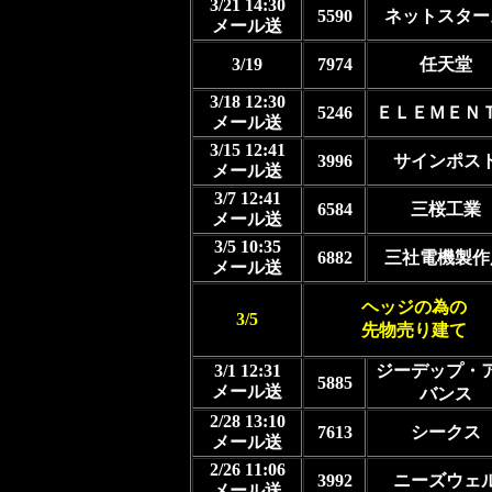
3/21 14:30
5590
ネットスター
メール送
3/19
7974
任天堂
3/18 12:30
5246
ＥＬＥＭＥＮ
メール送
3/15 12:41
3996
サインポス
メール送
3/7 12:41
6584
三桜工業
メール送
3/5 10:35
6882
三社電機製作
メール送
ヘッジの為の
3/5
先物売り建て
3/1 12:31
ジーデップ・
5885
メール送
バンス
2/28 13:10
7613
シークス
メール送
2/26 11:06
3992
ニーズウェ
メール送