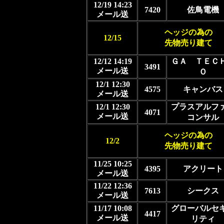
12/19 14:23
7420
佐鳥電機
メール送
ヘッジの為の
12/15
先物売り建て
12/12 14:19
ＧＡ ＴＥＣ
3491
メール送
Ｏ
12/1 12:30
4575
キャンバス
メール送
12/1 12:30
プラスアルフ
4071
メール送
コンサル
ヘッジの為の
12/2
先物売り建て
11/25 10:25
4395
アクリート
メール送
11/22 12:36
7613
シークス
メール送
11/17 10:08
グローバルセ
4417
メール送
リティ