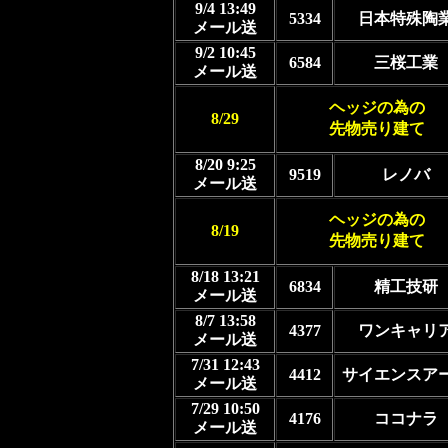
9/4 13:49
5334
日本特殊陶
メール送
9/2 10:45
6584
三桜工業
メール送
ヘッジの為の
8/29
先物売り建て
8/20 9:25
9519
レノバ
メール送
ヘッジの為の
8/19
先物売り建て
8/18 13:21
6834
精工技研
メール送
8/7 13:58
4377
ワンキャリ
メール送
7/31 12:43
4412
サイエンスア
メール送
7/29 10:50
4176
ココナラ
メール送