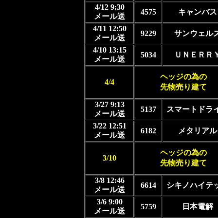
4/12 9:30
4575
キャンバス
メール送
4/11 12:50
9229
サンウェル
メール送
4/10 13:15
5034
ＵＮＥＲＲ
メール送
ヘッジの為の
4/4
先物売り建て
3/27 9:13
5137
スマートドラ
メール送
3/22 12:51
6182
メタリアル
メール送
ヘッジの為の
3/10
先物売り建て
3/8 12:46
6614
シキノハイテ
メール送
3/6 9:00
5759
日本電解
メール送