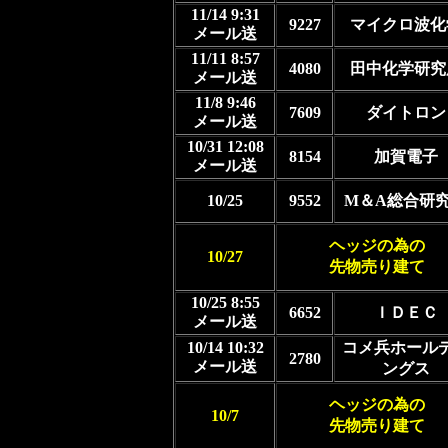
11/14 9:31
9227
マイクロ波化
メール送
11/11 8:57
4080
田中化学研究
メール送
11/8 9:46
7609
ダイトロン
メール送
10/31 12:08
8154
加賀電子
メール送
10/25
9552
M＆A総合研
ヘッジの為の
10/27
先物売り建て
10/25 8:55
6652
ＩＤＥＣ
メール送
10/14 10:32
コメ兵ホール
2780
メール送
ングス
ヘッジの為の
10/7
先物売り建て