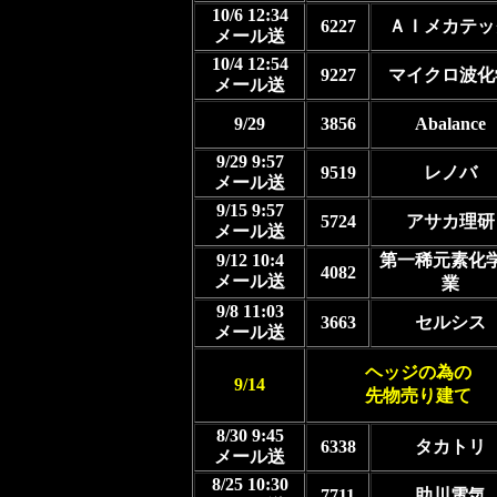
10/6 12:34
6227
ＡＩメカテッ
メール送
10/4 12:54
9227
マイクロ波化
メール送
9/29
3856
Abalance
9/29 9:57
9519
レノバ
メール送
9/15 9:57
5724
アサカ理研
メール送
9/12 10:4
第一稀元素化
4082
メール送
業
9/8 11:03
3663
セルシス
メール送
ヘッジの為の
9/14
先物売り建て
8/30 9:45
6338
タカトリ
メール送
8/25 10:30
7711
助川電気