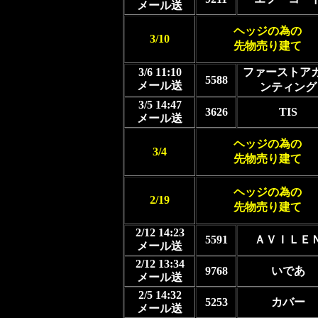
メール送
ヘッジの為の
3/10
先物売り建て
3/6 11:10
ファーストア
5588
メール送
ンティング
3/5 14:47
3626
TIS
メール送
ヘッジの為の
3/4
先物売り建て
ヘッジの為の
2/19
先物売り建て
2/12 14:23
5591
ＡＶＩＬＥ
メール送
2/12 13:34
9768
いであ
メール送
2/5 14:32
5253
カバー
メール送