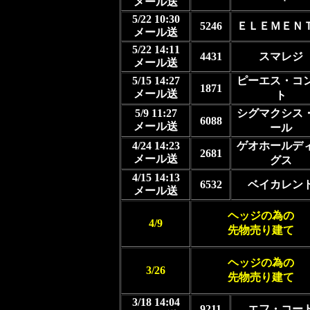
メール送
5/22 10:30
5246
ＥＬＥＭＥＮ
メール送
5/22 14:11
4431
スマレジ
メール送
5/15 14:27
ピーエス・コ
1871
メール送
ト
5/9 11:27
シグマクシス
6088
メール送
ール
4/24 14:23
ゲオホールデ
2681
メール送
グス
4/15 14:13
6532
ベイカレン
メール送
ヘッジの為の
4/9
先物売り建て
ヘッジの為の
3/26
先物売り建て
3/18 14:04
9211
エフ・コー