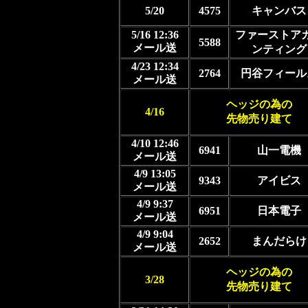
5/20
4575
キャンバス
5/16 12:36
ファーストア
5588
メール送
ンティング
4/23 12:34
2764
円谷フィール
メール送
ヘッジの為の
4/16
先物売り建て
4/10 12:46
6941
山一電機
メール送
4/9 13:05
9343
アイビス
メール送
4/9 9:37
6951
日本電子
メール送
4/9 9:04
2652
まんだらけ
メール送
ヘッジの為の
3/28
先物売り建て