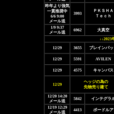
昨年より強気
ＰＫＳＨＡ
一貫推奨中
3993
Ｔｅｃｈ
6/6 9:00
メール送
1/9 9:37
6962
大真空
メール送
↓↓20
12/29
3655
ブレインパッ
12/29
5591
AVILEN
12/29
4575
キャンバス
ヘッジの為の
12/29
先物売り建て
12/20 14:20
5842
インテグラ
メール送
12/19 12:29
4413
ボードルア
メール送