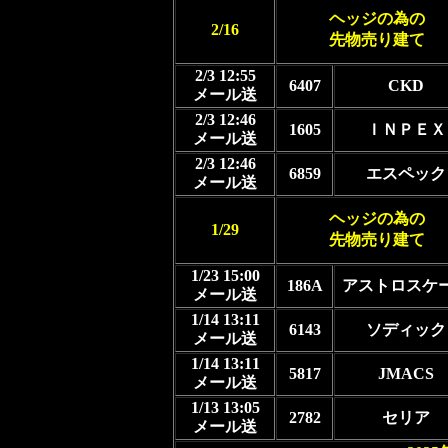
ヘッジの為の
2/16
先物売り建て
2/3 12:55
6407
CKD
メール送
2/3 12:46
1605
ＩＮＰＥＸ
メール送
2/3 12:46
6859
エスペック
メール送
ヘッジの為の
1/29
先物売り建て
1/23 15:00
186A
アストロスケ
メール送
1/14 13:11
6143
ソディック
メール送
1/14 13:11
5817
JMACS
メール送
1/13 13:05
2782
セリア
メール送