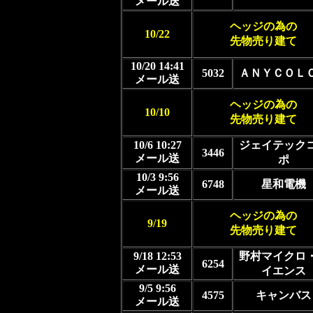
メール送
ヘッジの為の
10/22
先物売り建て
10/20 14:41
5032
ＡＮＹＣＯＬ
メール送
ヘッジの為の
10/10
先物売り建て
10/6 10:27
ジェイテック
3446
メール送
ポ
10/3 9:56
6748
星和電機
メール送
ヘッジの為の
9/19
先物売り建て
9/18 12:53
野村マイクロ
6254
メール送
イエンス
9/5 9:56
4575
キャンバス
メール送