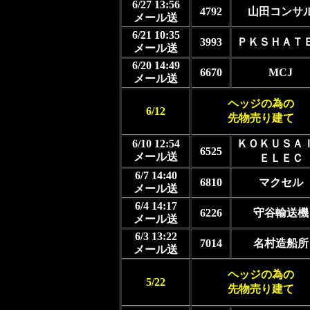
6/27 13:56
4792
山田コンサ
メール送
6/21 10:35
3993
ＰＫＳＨＡＴ
メール送
6/20 14:49
6670
MCJ
メール送
ヘッジの為の
6/12
先物売り建て
6/10 12:54
ＫＯＫＵＳ
6525
メール送
ＥＬＥＣ
6/7 14:40
6810
マクセル
メール送
6/4 14:17
6226
守谷輸送機
メール送
6/3 13:22
7014
名村造船所
メール送
ヘッジの為の
5/22
先物売り建て