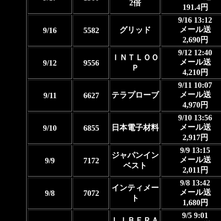
2倍
191.4円
9/16 13:12
メール送
グリッド
9/16
5582
2,690円
9/12 12:40
ＩＮＴＬＯＯ
メール送
9/12
9556
Ｐ
4,210円
9/11 10:07
メール送
テラプローブ
9/11
6627
4,970円
9/10 13:56
メール送
日本電子材料
9/10
6855
2,917円
9/9 13:15
ジャパンイン
メール送
9/9
7172
ベスト
2,011円
9/8 13:42
インティメー
メール送
9/8
7072
ト
1,680円
9/5 9:01
ＬＩＢＥＲＡ