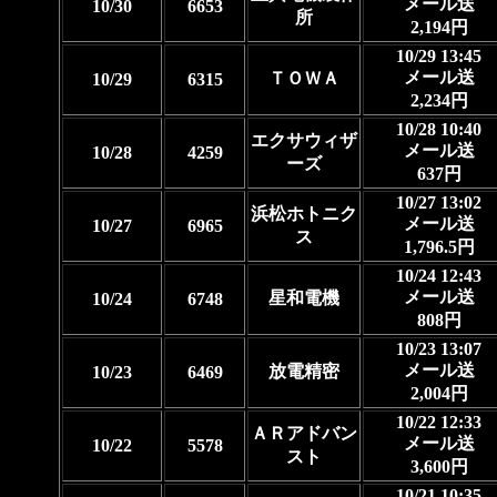
メール送
10/30
6653
所
2,194円
10/29 13:45
メール送
ＴＯＷＡ
10/29
6315
2,234円
10/28 10:40
エクサウィザ
メール送
10/28
4259
ーズ
637円
10/27 13:02
浜松ホトニク
メール送
10/27
6965
ス
1,796.5円
10/24 12:43
メール送
星和電機
10/24
6748
808円
10/23 13:07
メール送
放電精密
10/23
6469
2,004円
10/22 12:33
ＡＲアドバン
メール送
10/22
5578
スト
3,600円
10/21 10:35