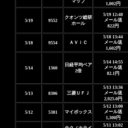
マップ
1,002円
5/19 12:48
クオンツ総研
メール送
5/19
9552
ホール
822円
5/18 13:44
メール送
ＡＶｉＣ
5/18
9554
1,602円
5/14 14:55
日経平均ベア
メール送
5/14
1360
2倍
82.1円
5/13 13:36
メール送
三菱ＵＦＪ
5/13
8306
2,925.0円
5/12 13:00
メール送
マイボックス
5/12
5381
1,300円
5/11 13:02
テクノホライ