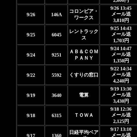
2,800円
9/26 13:45
コロンビア・
メール送
9/26
146A
ワークス
3,810円
9/25 14:43
レントラック
メール送
9/25
6045
ス
1,703円
9/24 14:47
ＡＢ＆ＣＯＭ
メール送
9/24
9251
ＰＡＮＹ
1,350円
9/22 14:34
メール送
くすりの窓口
9/22
5592
4,240円
9/19 13:30
メール送
電算
9/19
3640
3,430円
9/18 12:36
メール送
ＴＯＷＡ
9/18
6315
2,125円
9/17 13:10
日経平均ベア
メール送
9/17
1360