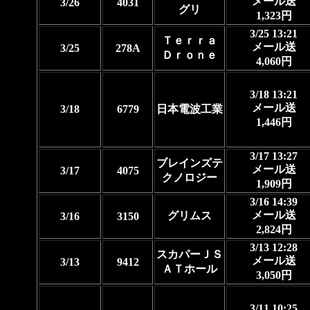
メール送
3/26
4031
グリ
1,323円
3/25 13:21
Ｔｅｒｒａ
メール送
3/25
278A
Ｄｒｏｎｅ
4,060円
3/18 13:21
メール送
3/18
6779
日本電波工業
1,446円
3/17 13:27
ブレインズテ
メール送
3/17
4075
クノロジー
1,909円
3/16 14:39
メール送
グリムス
3/16
3150
2,824円
3/13 12:28
スカパーＪＳ
メール送
3/13
9412
ＡＴホール
3,050円
3/11 10:25