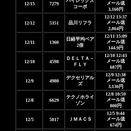
ハイレックス
メール送
12/15
7279
コーポ
3,160円
12/12 13:37
メール送
品川リフラ
12/12
5351
2,064円
12/11 15:09
日経平均ベア
メール送
12/11
1360
2倍
144.9円
12/10 12:43
ＤＥＬＴＡ－
メール送
12/10
4598
ＦＬＹ
687円
12/9 12:38
デクセリアル
メール送
12/9
4980
ズ
3,136円
12/8 10:59
テクノホライ
メール送
12/8
6629
ゾン
800円
12/5 9:44
メール送
ＪＭＡＣＳ
12/5
5817
674円