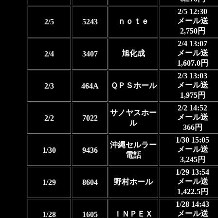
2/5 12:30
メール送
ｎｏｔｅ
2/5
5243
2,750円
2/4 13:07
メール送
旭化成
2/4
3407
1,607.0円
2/3 13:03
メール送
ＱＰＳホール
2/3
464A
1,975円
2/2 14:52
サノヤスホー
メール送
2/2
7022
ル
366円
1/30 15:05
沖縄セルラー
メール送
1/30
9436
電話
3,245円
1/29 13:54
メール送
野村ホール
1/29
8604
1,422.5円
1/28 14:43
メール送
ＩＮＰＥＸ
1/28
1605