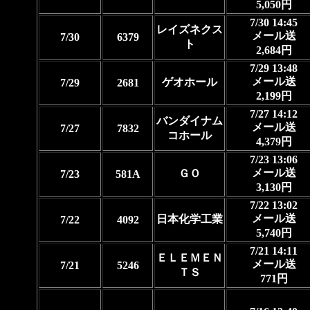
5,050円
7/30 14:45
レイズネクス
メール送
7/30
6379
ト
2,684円
7/29 13:48
メール送
ゲオホール
7/29
2681
2,199円
7/27 14:12
バンダイナム
メール送
7/27
7832
コホール
4,379円
7/23 13:06
メール送
ＧＯ
7/23
581A
3,130円
7/22 13:02
メール送
日本化学工業
7/22
4092
5,740円
7/21 14:11
ＥＬＥＭＥＮ
メール送
7/21
5246
ＴＳ
771円