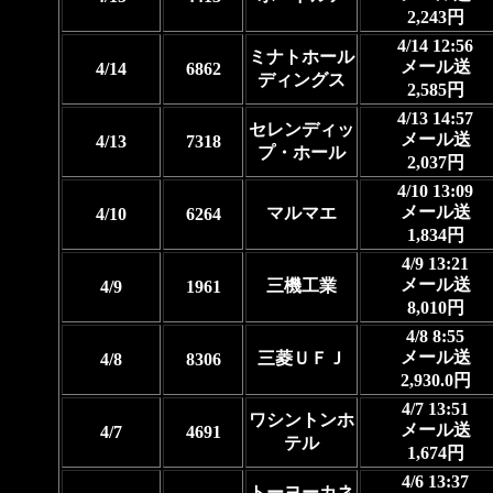
2,243円
4/14 12:56
ミナトホール
メール送
4/14
6862
ディングス
2,585円
4/13 14:57
セレンディッ
メール送
4/13
7318
プ・ホール
2,037円
4/10 13:09
メール送
マルマエ
4/10
6264
1,834円
4/9 13:21
メール送
三機工業
4/9
1961
8,010円
4/8 8:55
メール送
三菱ＵＦＪ
4/8
8306
2,930.0円
4/7 13:51
ワシントンホ
メール送
4/7
4691
テル
1,674円
4/6 13:37
トーヨーカネ