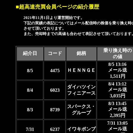
■超高速売買会員ページの紹介履歴
2021年11月1日より運営開始です。
下記の実績の表記についてはメール配信時の株価を乗り換え時の
させて頂いております。
また、売却時までの高値も合わせて表記させて頂いております
乗り換え時の
紹介日
コード
銘柄
の値
8/5 13:16
メール送
ＨＥＮＮＧＥ
8/5
4475
1,511円
8/4 13:12
ダイハツイン
メール送
8/4
6023
フィニアース
3,035円
8/3 13:45
スパークス・
メール送
8/3
8739
グループ
2,395円
7/31 13:05
メール送
イワキポンプ
7/31
6237