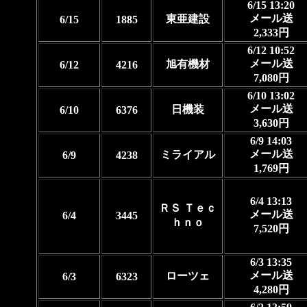
6/15 13:20
メール送
東亜建設
6/15
1885
2,333円
6/12 10:52
メール送
旭有機材
6/12
4216
7,080円
6/10 13:02
メール送
日機装
6/10
6376
3,630円
6/9 14:03
メール送
ミライアル
6/9
4238
1,769円
6/4 13:13
ＲＳ Ｔｅｃ
メール送
6/4
3445
ｈｎｏ
7,520円
6/3 13:35
メール送
ローツェ
6/3
6323
4,280円