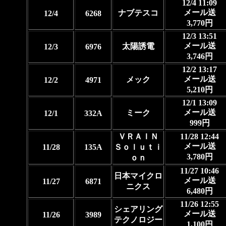
12/4 11:09
メール送
ナブテスコ
12/4
6268
3,770円
12/3 13:51
メール送
太陽誘電
12/3
6976
3,746円
12/2 13:17
メール送
メック
12/2
4971
5,210円
12/1 13:09
メール送
ミーク
12/1
332A
999円
ＶＲＡＩＮ
11/28 12:44
メール送
11/28
135A
Ｓｏｌｕｔｉ
3,780円
ｏｎ
11/27 10:46
日本マイクロ
メール送
11/27
6871
ニクス
6,480円
11/26 12:55
シェアリング
メール送
11/26
3989
テクノロジー
1,100円