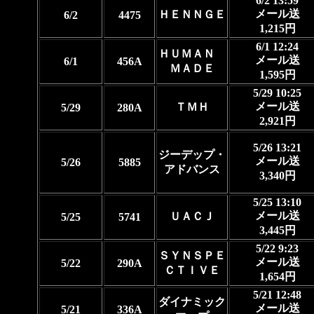
6/2 13:59
メール送
ＨＥＮＮＧＥ
6/2
4475
1,215円
6/1 12:24
ＨＵＭＡＮ
メール送
6/1
456A
ＭＡＤＥ
1,595円
5/29 10:25
メール送
ＴＭＨ
5/29
280A
2,921円
5/26 13:21
ジーデップ・
メール送
5/26
5885
アドバンス
3,340円
5/25 13:10
メール送
ＵＡＣＪ
5/25
5741
3,445円
5/22 9:23
ＳＹＮＳＰＥ
メール送
5/22
290A
ＣＴＩＶＥ
1,654円
5/21 12:48
ダイナミック
メール送
5/21
336A