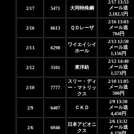
2/17 13:53
メール送
大同特殊鋼
2/17
5471
2,182.5円
2/16 13:03
メール送
ＱＤレーザ
2/16
6613
704円
2/13 12:50
ワイエイシイ
メール送
2/13
6298
ホール
1,156円
2/12 14:40
メール送
東洋紡
2/12
3101
1,573円
スリー・ディ
2/10 11:05
メール送
2/10
7777
ー・マトリッ
500円
クス
2/9 13:50
メール送
ＣＫＤ
2/9
6407
4,450円
2/6 13:32
日本アビオニ
メール送
2/6
6946
クス
6,270円