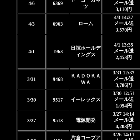
メール送
4/6
6369
ツ
3,110円
4/3 14:37
メール送
ローム
4/3
6963
3,570円
4/1 13:35
日揮ホールデ
メール送
4/1
1963
ィングス
2,453円
3/31 12:37
ＫＡＤＯＫＡ
メール送
3/31
9468
ＷＡ
3,786円
3/30 12:51
メール送
イーレックス
3/30
9517
1,054円
3/27 14:14
メール送
電源開発
3/27
9513
4,203円
3/26 14:11
片倉コープア