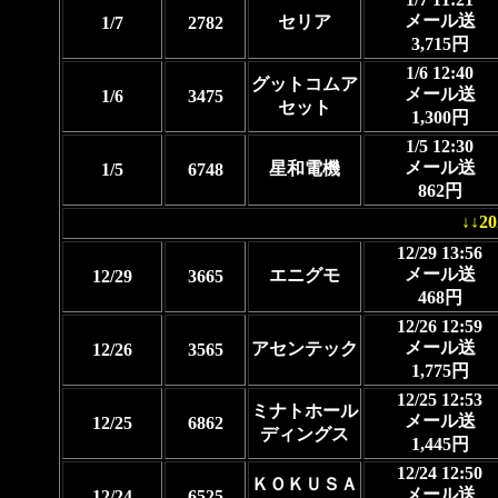
メール送
セリア
1/7
2782
3,715円
1/6 12:40
グットコムア
メール送
1/6
3475
セット
1,300円
1/5 12:30
メール送
星和電機
1/5
6748
862円
↓↓
12/29 13:56
メール送
エニグモ
12/29
3665
468円
12/26 12:59
メール送
アセンテック
12/26
3565
1,775円
12/25 12:53
ミナトホール
メール送
12/25
6862
ディングス
1,445円
12/24 12:50
ＫＯＫＵＳＡ
メール送
12/24
6525