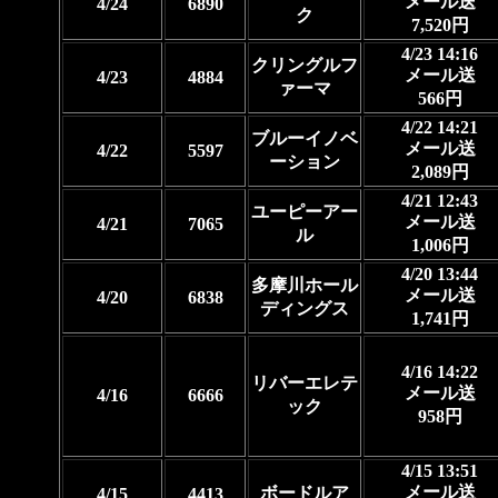
メール送
4/24
6890
ク
7,520円
4/23 14:16
クリングルフ
メール送
4/23
4884
ァーマ
566円
4/22 14:21
ブルーイノベ
メール送
4/22
5597
ーション
2,089円
4/21 12:43
ユーピーアー
メール送
4/21
7065
ル
1,006円
4/20 13:44
多摩川ホール
メール送
4/20
6838
ディングス
1,741円
4/16 14:22
リバーエレテ
メール送
4/16
6666
ック
958円
4/15 13:51
メール送
ボードルア
4/15
4413