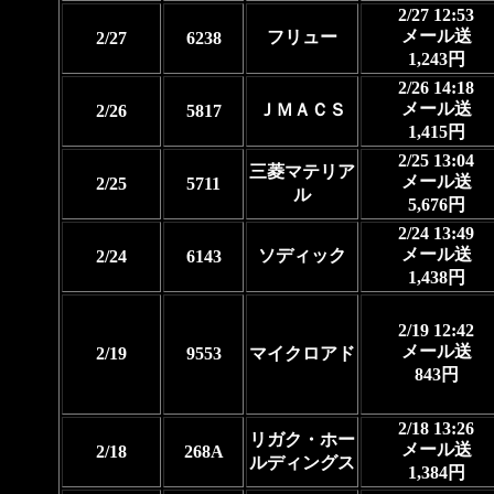
2/27 12:53
メール送
フリュー
2/27
6238
1,243円
2/26 14:18
メール送
ＪＭＡＣＳ
2/26
5817
1,415円
2/25 13:04
三菱マテリア
メール送
2/25
5711
ル
5,676円
2/24 13:49
メール送
ソディック
2/24
6143
1,438円
2/19 12:42
メール送
2/19
9553
マイクロアド
843円
2/18 13:26
リガク・ホー
メール送
2/18
268A
ルディングス
1,384円