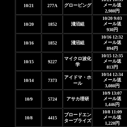
メール送
グロービング
10/21
277A
2,980円
10/20 9:03
メール送
淺沼組
10/20
1852
930円
10/16 12:32
メール送
淺沼組
10/16
1852
894円
10/15 12:35
マイクロ波化
メール送
10/15
9227
学
813円
10/14 12:34
アイドマ・ホ
メール送
10/14
7373
ール
3,080円
10/9 13:07
メール送
アサカ理研
10/9
5724
1,446円
10/8 11:09
ブロードエン
メール送
10/8
4415
タープライズ
1,220円