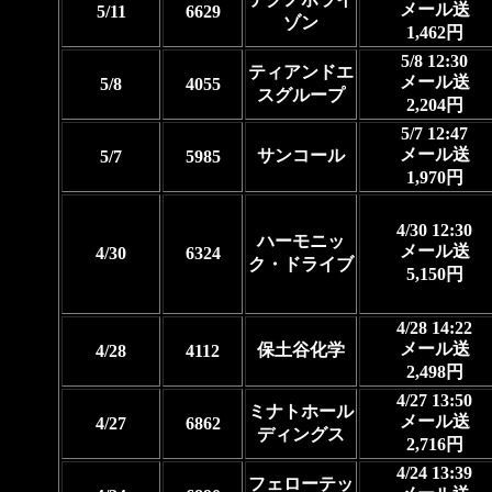
メール送
5/11
6629
ゾン
1,462円
5/8 12:30
ティアンドエ
メール送
5/8
4055
スグループ
2,204円
5/7 12:47
メール送
サンコール
5/7
5985
1,970円
4/30 12:30
ハーモニッ
メール送
4/30
6324
ク・ドライブ
5,150円
4/28 14:22
メール送
保土谷化学
4/28
4112
2,498円
4/27 13:50
ミナトホール
メール送
4/27
6862
ディングス
2,716円
4/24 13:39
フェローテッ