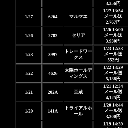
3,356円
1/27 13:54
メール送
マルマエ
1/27
6264
2,767円
1/26 13:00
メール送
セリア
1/26
2782
3,930円
1/23 12:33
トレードワー
メール送
1/23
3997
クス
552円
1/22 13:29
太陽ホールデ
メール送
1/22
4626
ィングス
5,138円
1/21 12:34
メール送
豆蔵
1/21
202A
4,125円
1/20 14:44
トライアルホ
メール送
1/20
141A
ール
3,300円
1/19 14:39