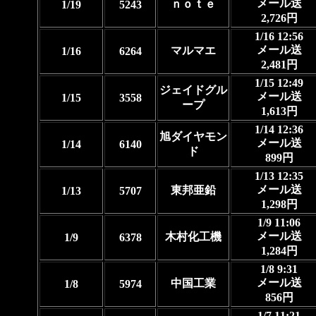
メール送
ｎｏｔｅ
1/19
5243
2,726円
1/16 12:56
メール送
マルマエ
1/16
6264
2,481円
1/15 12:49
ジェイドグル
メール送
1/15
3558
ープ
1,613円
1/14 12:36
旭ダイヤモン
メール送
1/14
6140
ド
899円
1/13 12:35
メール送
東邦亜鉛
1/13
5707
1,298円
1/9 11:06
メール送
木村化工機
1/9
6378
1,284円
1/8 9:31
メール送
中国工業
1/8
5974
856円
1/7 11:21