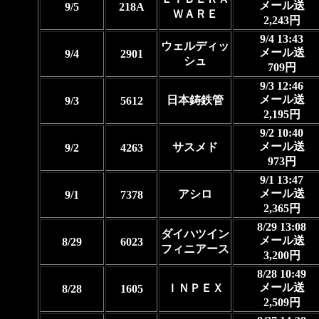
メール送
9/5
218A
ＷＡＲＥ
2,243円
9/4 13:43
ウェルディッ
メール送
9/4
2901
シュ
709円
9/3 12:46
メール送
日本鋳鉄管
9/3
5612
2,195円
9/2 10:40
メール送
サスメド
9/2
4263
973円
9/1 13:47
メール送
アシロ
9/1
7378
2,365円
8/29 13:08
ダイハツイン
メール送
8/29
6023
フィニアース
3,200円
8/28 10:49
メール送
ＩＮＰＥＸ
8/28
1605
2,509円