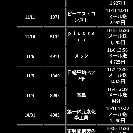
1,927円
11/11 14:11
ピーエス・コ
メール送
11/11
1871
ンスト
2,052円
11/10 13:36
ｐｌｕｓｚｅ
メール送
11/10
5132
ｒｏ
4,395円
11/6 13:56
メール送
メック
11/6
4971
4,725円
11/5 12:30
日経平均ベア
メール送
11/5
1360
2倍
149.5円
11/4 12:39
メール送
高島
11/4
8007
849円
10/31 13:42
第一稀元素化
メール送
10/31
4082
学工業
1,250円
10/30 14:36
正興電機製作