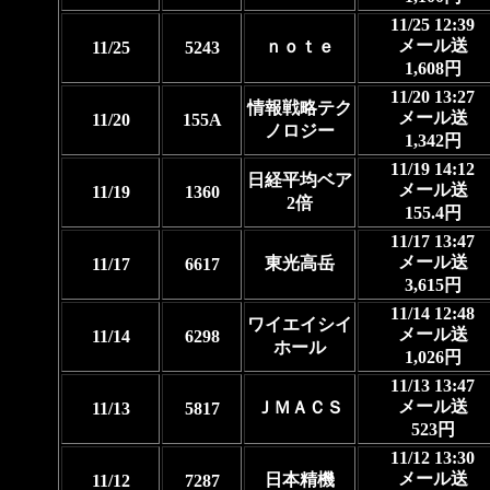
11/25 12:39
メール送
ｎｏｔｅ
11/25
5243
1,608円
11/20 13:27
情報戦略テク
メール送
11/20
155A
ノロジー
1,342円
11/19 14:12
日経平均ベア
メール送
11/19
1360
2倍
155.4円
11/17 13:47
メール送
東光高岳
11/17
6617
3,615円
11/14 12:48
ワイエイシイ
メール送
11/14
6298
ホール
1,026円
11/13 13:47
メール送
ＪＭＡＣＳ
11/13
5817
523円
11/12 13:30
メール送
日本精機
11/12
7287