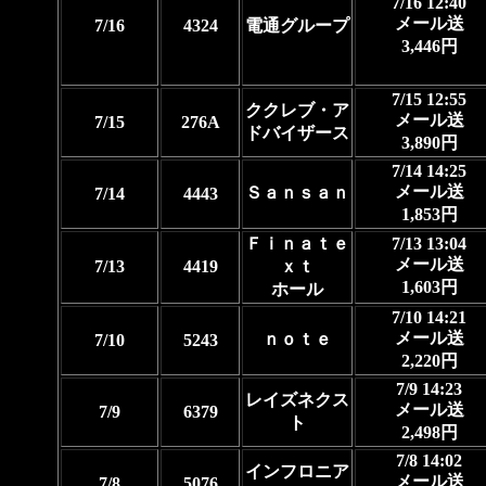
7/16 12:40
メール送
7/16
4324
電通グループ
3,446円
7/15 12:55
ククレブ・ア
メール送
7/15
276A
ドバイザース
3,890円
7/14 14:25
メール送
Ｓａｎｓａｎ
7/14
4443
1,853円
Ｆｉｎａｔｅ
7/13 13:04
メール送
7/13
4419
ｘｔ
1,603円
ホール
7/10 14:21
メール送
ｎｏｔｅ
7/10
5243
2,220円
7/9 14:23
レイズネクス
メール送
7/9
6379
ト
2,498円
7/8 14:02
インフロニア
メール送
7/8
5076