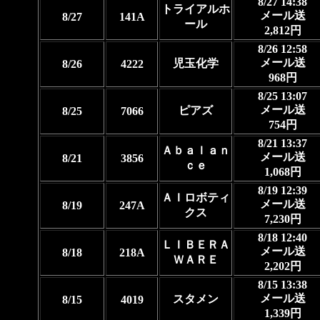
8/27 14:38
トライアルホ
メール送
8/27
141A
ール
2,812円
8/26 12:58
メール送
児玉化学
8/26
4222
968円
8/25 13:07
メール送
ピアズ
8/25
7066
754円
8/21 13:37
Ａｂａｌａｎ
メール送
8/21
3856
ｃｅ
1,068円
8/19 12:39
ＡＩロボティ
メール送
8/19
247A
クス
7,230円
8/18 12:40
ＬＩＢＥＲＡ
メール送
8/18
218A
ＷＡＲＥ
2,202円
8/15 13:38
メール送
スタメン
8/15
4019
1,339円